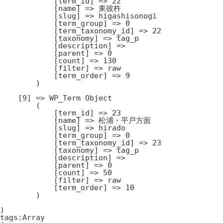
            [term_id] => 22

            [name] => 東彼杵

            [slug] => higashisonogi

            [term_group] => 0

            [term_taxonomy_id] => 22

            [taxonomy] => tag_p

            [description] => 

            [parent] => 0

            [count] => 130

            [filter] => raw

            [term_order] => 9

        )

    [9] => WP_Term Object

        (

            [term_id] => 23

            [name] => 松浦・平戸方面

            [slug] => hirado

            [term_group] => 0

            [term_taxonomy_id] => 23

            [taxonomy] => tag_p

            [description] => 

            [parent] => 0

            [count] => 50

            [filter] => raw

            [term_order] => 10

        )

)

tags:Array
