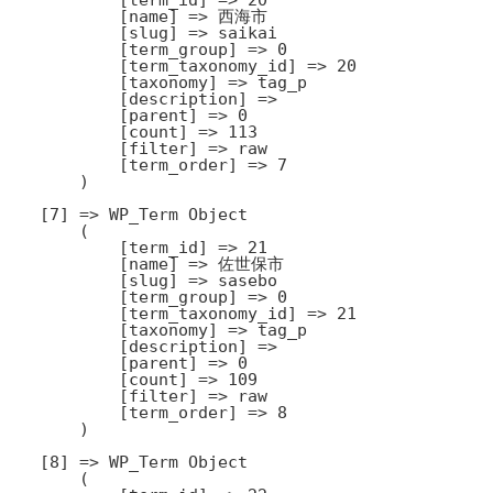
            [name] => 西海市

            [slug] => saikai

            [term_group] => 0

            [term_taxonomy_id] => 20

            [taxonomy] => tag_p

            [description] => 

            [parent] => 0

            [count] => 113

            [filter] => raw

            [term_order] => 7

        )

    [7] => WP_Term Object

        (

            [term_id] => 21

            [name] => 佐世保市

            [slug] => sasebo

            [term_group] => 0

            [term_taxonomy_id] => 21

            [taxonomy] => tag_p

            [description] => 

            [parent] => 0

            [count] => 109

            [filter] => raw

            [term_order] => 8

        )

    [8] => WP_Term Object

        (
