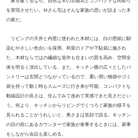
家を建てるなら、自然な木の雰囲気とコンパクトな間取り
を実現させたい。Ｍさん宅はそんな家族の思いが詰まった木
の家だ。
リビングの天井と内壁に使われた木材には、白の壁紙に馴
染むやさしい色合いを採用。和室のドアや下駄箱に施され
た、木材ならではの繊細な造作も住まいの質を高め、空間全
体を明るく演出している。また、キッチン横の広々としたパ
ントリーは玄関とつながっているので、重い買い物袋やゴミ
袋を持って動く時もスムーズに行き来が可能。コンパクトな
動線設計の良さは、住んでみて改めて実感できた良さだとい
う。何より、キッチンからリビングでくつろぐ家族の様子を
見られることがうれしいと、奥さまは笑顔で語る。キッチン
の目の前にあるカウンターで家族が食事するときには、家事
をしながら会話も楽しめる。