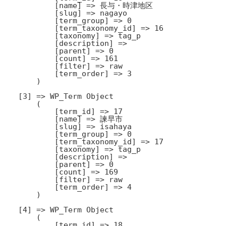
            [name] => 長与・時津地区

            [slug] => nagayo

            [term_group] => 0

            [term_taxonomy_id] => 16

            [taxonomy] => tag_p

            [description] => 

            [parent] => 0

            [count] => 161

            [filter] => raw

            [term_order] => 3

        )

    [3] => WP_Term Object

        (

            [term_id] => 17

            [name] => 諫早市

            [slug] => isahaya

            [term_group] => 0

            [term_taxonomy_id] => 17

            [taxonomy] => tag_p

            [description] => 

            [parent] => 0

            [count] => 169

            [filter] => raw

            [term_order] => 4

        )

    [4] => WP_Term Object

        (

            [term_id] => 18
