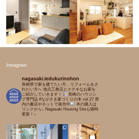
インデュアホーム A邸
フルマークハウス 吉田建
お気に入りのアート作品が映
設工業 O邸
える 2人と猫たちのためのシ
四季の移ろいと時の変化を楽
ンプルな住まい
しむ 持続可能で落ち着いた、
豊かな住まい
Instagram
nagasaki.iedukurinohon
長崎県で家を建てたい方、リフォームをさ
れたい方へ
地元工務店とステキなお家を
インデュアホーム H邸
ご紹介していきます！
長崎のハウジン
イーグル企画 プラスデザ
明るくナチュラルな雰囲気あ
グ専門誌 #ながさき家づくりの本 vol.27
県
インスタジオ M邸
内の書店やネットで発売中
本の購入は
ふれる 南仏ファームハウス風
リンクから↓
Nagasaki Housing Siteも随時
大切な家族と愛猫たちのため
の住まい
更新！↓
の 暮らし心地良さを追求した
住まい