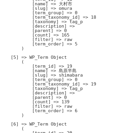
            [name] => 大村市

            [slug] => omura

            [term_group] => 0

            [term_taxonomy_id] => 18

            [taxonomy] => tag_p

            [description] => 

            [parent] => 0

            [count] => 165

            [filter] => raw

            [term_order] => 5

        )

    [5] => WP_Term Object

        (

            [term_id] => 19

            [name] => 島原半島

            [slug] => shimabara

            [term_group] => 0

            [term_taxonomy_id] => 19

            [taxonomy] => tag_p

            [description] => 

            [parent] => 0

            [count] => 139

            [filter] => raw

            [term_order] => 6

        )

    [6] => WP_Term Object

        (

            [term_id] => 20
