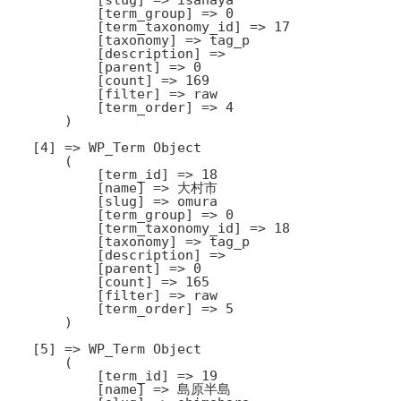
            [term_group] => 0

            [term_taxonomy_id] => 17

            [taxonomy] => tag_p

            [description] => 

            [parent] => 0

            [count] => 169

            [filter] => raw

            [term_order] => 4

        )

    [4] => WP_Term Object

        (

            [term_id] => 18

            [name] => 大村市

            [slug] => omura

            [term_group] => 0

            [term_taxonomy_id] => 18

            [taxonomy] => tag_p

            [description] => 

            [parent] => 0

            [count] => 165

            [filter] => raw

            [term_order] => 5

        )

    [5] => WP_Term Object

        (

            [term_id] => 19

            [name] => 島原半島
