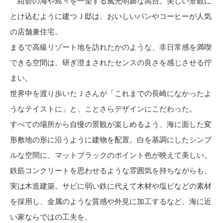
紺碧の海や島々を一望する風光明媚な高台。美しい景観に
とけ込むように建つＪ邸は、おいしいパンやコーヒーが人気
の店舗兼住宅。
まるで高級リゾート地を訪れたかのような、非日常感を満喫
できる空間は、研ぎ澄まされたセンスの良さを感じさせる佇
まい。
世界中を渡り歩いたＪさんが「これまでの長崎になかったよ
うなテイストに」と、ことさらデザインにこだわった。
すべての場所から自慢の景観が楽しめるよう、海に面した変
形敷地の形に沿うように建物を配置。白を基調にしたシンプ
ルな空間に、マットブラックのポイント色が映えて美しい。
鉄筋コンクリートを思わせるような雰囲気を持ちながらも、
実は木造建築。サビに弱い鉄に代えて木材や塩ビなどの素材
を採用し、金属のような質感や外見に加工するなど、海に近
い家ならではの工夫を。