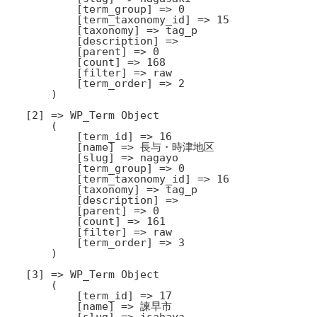
            [term_group] => 0

            [term_taxonomy_id] => 15

            [taxonomy] => tag_p

            [description] => 

            [parent] => 0

            [count] => 168

            [filter] => raw

            [term_order] => 2

        )

    [2] => WP_Term Object

        (

            [term_id] => 16

            [name] => 長与・時津地区

            [slug] => nagayo

            [term_group] => 0

            [term_taxonomy_id] => 16

            [taxonomy] => tag_p

            [description] => 

            [parent] => 0

            [count] => 161

            [filter] => raw

            [term_order] => 3

        )

    [3] => WP_Term Object

        (

            [term_id] => 17

            [name] => 諫早市

            [slug] => isahaya
