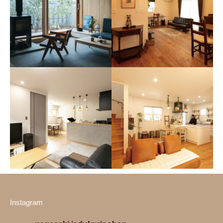
インデュアホーム A邸
フルマークハウス 吉田建
お気に入りのアート作品が映
設工業 O邸
える 2人と猫たちのためのシ
四季の移ろいと時の変化を楽
ンプルな住まい
しむ 持続可能で落ち着いた、
豊かな住まい
Instagram