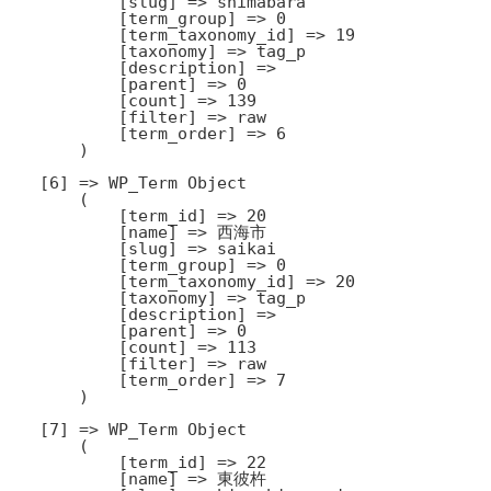
            [slug] => shimabara

            [term_group] => 0

            [term_taxonomy_id] => 19

            [taxonomy] => tag_p

            [description] => 

            [parent] => 0

            [count] => 139

            [filter] => raw

            [term_order] => 6

        )

    [6] => WP_Term Object

        (

            [term_id] => 20

            [name] => 西海市

            [slug] => saikai

            [term_group] => 0

            [term_taxonomy_id] => 20

            [taxonomy] => tag_p

            [description] => 

            [parent] => 0

            [count] => 113

            [filter] => raw

            [term_order] => 7

        )

    [7] => WP_Term Object

        (

            [term_id] => 22

            [name] => 東彼杵
