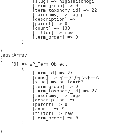
            [slug] => higashisonogi

            [term_group] => 0

            [term_taxonomy_id] => 22

            [taxonomy] => tag_p

            [description] => 

            [parent] => 0

            [count] => 130

            [filter] => raw

            [term_order] => 9

        )

)

tags:Array

(

    [0] => WP_Term Object

        (

            [term_id] => 27

            [name] => イーデザインホーム

            [slug] => builder03

            [term_group] => 0

            [term_taxonomy_id] => 27

            [taxonomy] => tags

            [description] => 

            [parent] => 0

            [count] => 9

            [filter] => raw

            [term_order] => 0

        )
