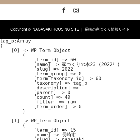
Facebook
Instagram
Copyright ©
NAGASAKI HOUSING SITE ｜ 長崎の家づくり情報サイト
tag_p:Array

(

    [0] => WP_Term Object

        (

            [term_id] => 60

            [name] => 家づくりの本23 (2022年)

            [slug] => 2022

            [term_group] => 0

            [term_taxonomy_id] => 60

            [taxonomy] => tag_p

            [description] => 

            [parent] => 0

            [count] => 49

            [filter] => raw

            [term_order] => 0

        )

    [1] => WP_Term Object

        (

            [term_id] => 15

            [name] => 長崎市

            [slug] => nagasaki
