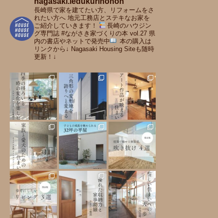
nagasaki.iedukurinohon
長崎県で家を建てたい方、リフォームをさ
れたい方へ
地元工務店とステキなお家を
インデュアホーム H邸
ご紹介していきます！
長崎のハウジン
イーグル企画 プラスデザ
明るくナチュラルな雰囲気あ
グ専門誌 #ながさき家づくりの本 vol.27
県
インスタジオ M邸
内の書店やネットで発売中
本の購入は
ふれる 南仏ファームハウス風
リンクから↓
Nagasaki Housing Siteも随時
大切な家族と愛猫たちのため
の住まい
更新！↓
の 暮らし心地良さを追求した
住まい